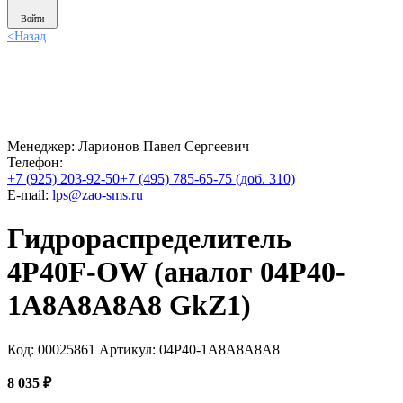
Войти
<
Назад
Менеджер:
Ларионов Павел Сергеевич
Телефон:
+7 (925) 203-92-50
+7 (495) 785-65-75 (доб. 310)
E-mail:
lps@zao-sms.ru
Гидрораспределитель
4P40F-OW (аналог 04Р40-
1А8А8А8А8 GkZ1)
Код: 00025861
Артикул: 04Р40-1А8А8А8А8
8 035
₽