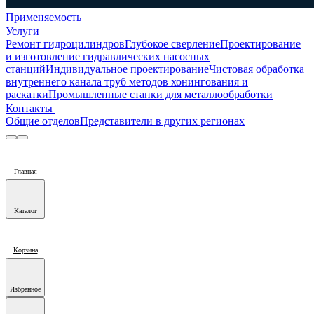
Применяемость
Услуги
Ремонт гидроцилиндров
Глубокое сверление
Проектирование
и изготовление гидравлических насосных
станций
Индивидуальное проектирование
Чистовая обработка
внутреннего канала труб методов хонингования и
раскатки
Промышленные станки для металлообработки
Контакты
Общие отделов
Представители в других регионах
Главная
Каталог
Корзина
Избранное