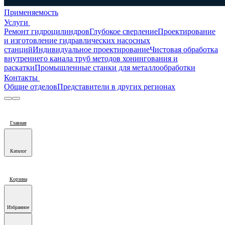
Применяемость
Услуги
Ремонт гидроцилиндров
Глубокое сверление
Проектирование
и изготовление гидравлических насосных
станций
Индивидуальное проектирование
Чистовая обработка
внутреннего канала труб методов хонингования и
раскатки
Промышленные станки для металлообработки
Контакты
Общие отделов
Представители в других регионах
Главная
Каталог
Корзина
Избранное